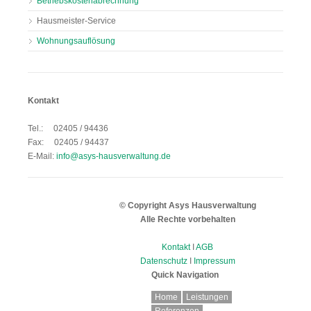
Betriebskostenabrechnung
Hausmeister-Service
Wohnungsauflösung
Kontakt
Tel.: 02405 / 94436
Fax: 02405 / 94437
E-Mail:
info@asys-hausverwaltung.de
© Copyright Asys Hausverwaltung
Alle Rechte vorbehalten
Kontakt
I
AGB
Datenschutz
I
Impressum
Quick Navigation
Navigation
Home
Leistungen
überspringen