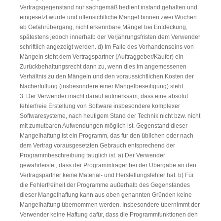
Vertragsgegenstand nur sachgemäß bedient instand gehalten und
eingesetzt wurde und offensichtliche Mängel binnen zwei Wochen
ab Gefahrübergang, nicht erkennbare Mängel bei Entdeckung,
spätestens jedoch innerhalb der Verjährungsfristen dem Verwender
schriftlich angezeigt werden. d) Im Falle des Vorhandenseins von
Mängeln steht dem Vertragspartner (Auftraggeber/Käufer) ein
Zurückbehaltungsrecht dann zu, wenn dies im angemessenen
Verhältnis zu den Mängeln und den voraussichtlichen Kosten der
Nacherfüllung (insbesondere einer Mangelbeseitigung) steht.
3. Der Verwender macht darauf aufmerksam, dass eine absolut
fehlerfreie Erstellung von Software insbesondere komplexer
Softwaresysteme, nach heutigem Stand der Technik nicht bzw. nicht
mit zumutbaren Aufwendungen möglich ist. Gegenstand dieser
Mangelhaftung ist ein Programm, das für den üblichen oder nach
dem Vertrag vorausgesetzten Gebrauch entsprechend der
Programmbeschreibung tauglich ist. a) Der Verwender
gewährleistet, dass der Programmträger bei der Übergabe an den
Vertragspartner keine Material- und Herstellungsfehler hat. b) Für
die Fehlerfreiheit der Programme außerhalb des Gegenstandes
dieser Mangelhaftung kann aus oben genannten Gründen keine
Mangelhaftung übernommen werden. Insbesondere übernimmt der
Verwender keine Haftung dafür, dass die Programmfunktionen den