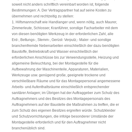
soweit nicht anders schriftlich vereinbart worden ist, folgende
Bestimmungen: A. Der Vertragspartner hat auf seine Kosten zu
übernehmen und rechtzeitig zu stellen:
1. Hilfsmannschaft wie Handlanger und, wenn nötig, auch Maurer,
Zimmerleute, Schlosser, Kranführer, sonstige Facharbeiter mit dem
von diesen benötigten Werkzeug in der erforderlichen Zahl, alle
Erd-, Bettungs-, Stemm-, Gerüst- Verputz,- Maler- und sonstige
branchenfremde Nebenarbeiten einschließlich der dazu benötigten
Baustoffe, Betriebskraft und Wasser einschließlich der
erforderlichen Anschlüsse bis zur Verwendungsstelle, Heizung und
allgemeine Beleuchtung, bei der Montagestelle für die
Aufbewahrung der Maschinenteile, Apparaturen, Materialien,
Werkzeuge usw. genügend große, geeignete trockene und
verschließbare Räume und für das Montagepersonal angemessene
Arbeits- und Aufenthaltsräume einschließlich entsprechender
sanitärer Anlagen; im Übrigen hat der Auftraggeber zum Schutz des
Auftragnehmers und des Besitzes des Montagepersonals des
Auftragnehmers auf der Baustelle die Maßnahmen zu treffen, die er
zum Schutz des eigenen Besitzes ergreifen würde. Schutzkleider
und Schutzvorrichtungen, die infolge besonderer Umstände der
Montagestelle erforderlich und für den Auftragnehmer nicht
branchenüblich sind.