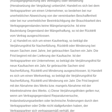
(Rückgängigmachung des Vertrages) oder Minderung
(Herabsetzung der Vergütung) unberührt. Handelt es sich bei dem
Vertragspartner um einen Unternehmer, so bestehen bei nur
unerheblicher Abweichung von der vereinbarten Beschaffenheit
oder bei nur unerheblicher Beeinträchtigung der Brauchbarkeit des
Vertragsgegenstandes keine Mängelansprüche. Ist eine
Bauleistung Gegenstand der Mängelhaftung, so ist der Rücktritt
vom Vertrag ausgeschlossen.
2. a) Handelt es sich um einen Kaufvertrag, so beträgt die
Verjährungsfrist für Nacherfüllung, Rücktritt oder Minderung bei
neuen Sachen zwei Jahre, bei gebrauchten Sachen ein Jahr. Die
Frist beginnt mit der Lieferung der Kaufsache. Ist der
Vertragspartner ein Unternehmer, so beträgt die Verjährungsfrist für
neue Kaufsachen ein Jahr, für gebrauchte Sachen sind
Nacherfüllung, Rücktritt und Minderung ausgeschlossen. b) Handelt
es sich um einen Werkvertrag, so beträgt die Verjährungsfrist für
Nacherfüllung, Rücktritt und Minderung ein Jahr. Die Frist beginnt
mit der Abnahme des Werks bzw. mangels Abnahme mit der
Inbetriebnahme des Werks. c) Diese Verjährungsfristen gelten nur,
wenn am Vertragsgegenstand Reparaturversuche,
Instandsetzungsarbeiten oder technische Änderungen durch den
Vertragspartner oder Dritte nicht stattgefunden haben, der
Vertragspartner sich vertragsgemäß verhält, der