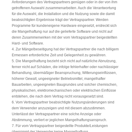
Anforderungen des Vertragspartners genügen oder in der von ihm
getroffenen Auswahl zusammenarbeiten. Auch die Verantwortung
für die Auswahl, die Installation und die Nutzung sowie die damit
beabsichtigten Ergebnisse trägt der Vertragspartner. Werden
Programme für kundeneigene Hardware eingesetzt, erstreckt sich
die Mangelhaftung nur auf die gelieferte Software und nicht auf
deren Zusammenwirken mit der vom Vertragspartner beigestellten
Hard- und Software.
4. Zur Mängelbeseitigung hat der Vertragspartner die nach billigem
Ermessen erforderliche Zeit und Gelegenheit zu gewähren.
5. Die Mangelhaftung bezieht sich nicht auf natürliche Abnutzung,
ferner nicht auf Schäden, die infolge fehlerhafter oder nachlässiger
Behandlung, übermäßiger Beanspruchung, Witterungseinflüssen,
höherer Gewalt, ungeeigneter Betriebsmittel, mangelhafter
Bauarbeiten, ungeeigneten Baugrundes und solcher chemischen,
physikalischen, elektromechanischen oder elektrischen Einflüsse
entstehen, die nach dem Vertrag nicht vorausgesetzt sind.
6. Vom Vertragspartner beabsichtigte Nutzungsänderungen sind
dem Verwender anzuzeigen und mit diesem abzustimmen.
Unterlässt der Vertragspartner eine solche Anzeige oder
Abstimmung, verliert er jeglichen Mangelhaftungsanspruch.
7. Für vom Vertragspartner beigestellte Produkte/Leistungen
übernimmt der Verwender keine Mangelhaftung.