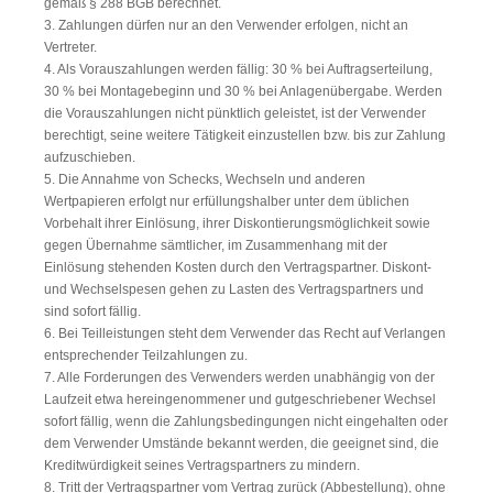
gemäß § 288 BGB berechnet.
3. Zahlungen dürfen nur an den Verwender erfolgen, nicht an
Vertreter.
4. Als Vorauszahlungen werden fällig: 30 % bei Auftragserteilung,
30 % bei Montagebeginn und 30 % bei Anlagenübergabe. Werden
die Vorauszahlungen nicht pünktlich geleistet, ist der Verwender
berechtigt, seine weitere Tätigkeit einzustellen bzw. bis zur Zahlung
aufzuschieben.
5. Die Annahme von Schecks, Wechseln und anderen
Wertpapieren erfolgt nur erfüllungshalber unter dem üblichen
Vorbehalt ihrer Einlösung, ihrer Diskontierungsmöglichkeit sowie
gegen Übernahme sämtlicher, im Zusammenhang mit der
Einlösung stehenden Kosten durch den Vertragspartner. Diskont-
und Wechselspesen gehen zu Lasten des Vertragspartners und
sind sofort fällig.
6. Bei Teilleistungen steht dem Verwender das Recht auf Verlangen
entsprechender Teilzahlungen zu.
7. Alle Forderungen des Verwenders werden unabhängig von der
Laufzeit etwa hereingenommener und gutgeschriebener Wechsel
sofort fällig, wenn die Zahlungsbedingungen nicht eingehalten oder
dem Verwender Umstände bekannt werden, die geeignet sind, die
Kreditwürdigkeit seines Vertragspartners zu mindern.
8. Tritt der Vertragspartner vom Vertrag zurück (Abbestellung), ohne